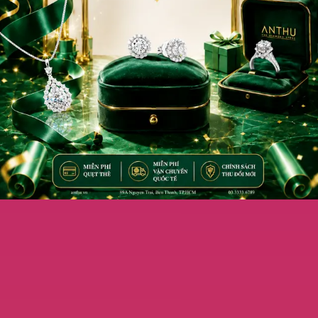
mức 2.99% các kỳ
hạn.
Home credit: chỉ
Bên A
chuyển đổi trả góp
(mPOS.vn)
với các giao dịch
22
Home Credit
thực hiện
thực hiện
trước 5
ngày làm việc của
kỳ sao kê thẻ.
Chủ thẻ không
23
Techcombank
phải thực hiện gì
thêm.
Chủ thẻ Seabank
cần nghe điện
thoại
khi ngân
24
Seabank
hàng
gọi điện cho
chủ thẻ để xác
nhận giao dịch trả