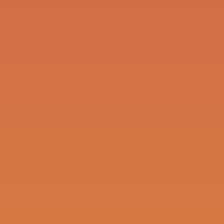
Liên kết